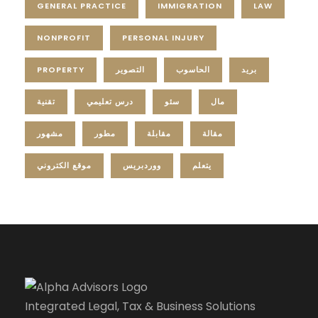
GENERAL PRACTICE
IMMIGRATION
LAW
NONPROFIT
PERSONAL INJURY
PROPERTY
التصوير
الحاسوب
بريد
مال
سئو
درس تعليمي
تقنية
مقالة
مقابلة
مطور
مشهور
يتعلم
ووردبريس
موقع الكتروني
Integrated Legal, Tax & Business Solutions